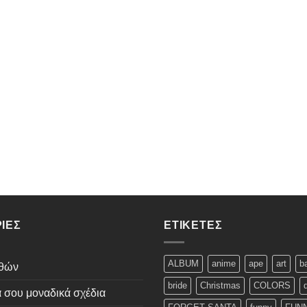
ΊΕΣ
ΕΤΙΚΈΤΕΣ
ALBUM
anime
ape
art
b
εθών
bride
Christmas
COLORS
ά σου μοναδικά σχέδια