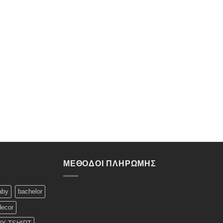
ΜΈΘΟΔΟΙ ΠΛΗΡΩΜΉΣ
aby
bachelor
decor