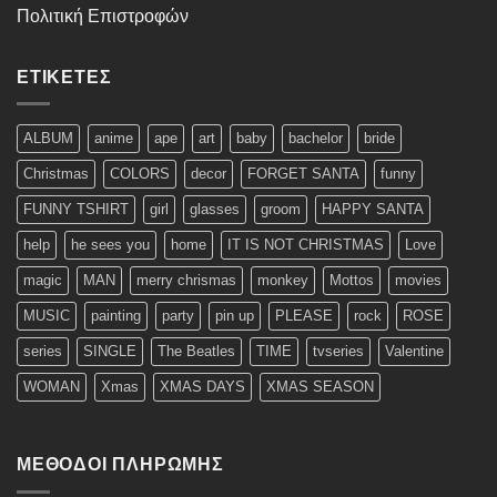
Πολιτική Επιστροφών
ΕΤΙΚΈΤΕΣ
ALBUM
anime
ape
art
baby
bachelor
bride
Christmas
COLORS
decor
FORGET SANTA
funny
FUNNY TSHIRT
girl
glasses
groom
HAPPY SANTA
help
he sees you
home
IT IS NOT CHRISTMAS
Love
magic
MAN
merry chrismas
monkey
Mottos
movies
MUSIC
painting
party
pin up
PLEASE
rock
ROSE
series
SINGLE
The Beatles
TIME
tvseries
Valentine
WOMAN
Xmas
XMAS DAYS
XMAS SEASON
ΜΈΘΟΔΟΙ ΠΛΗΡΩΜΉΣ