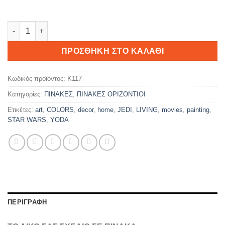
STAR WARS 1 ποσότητα
ΠΡΟΣΘΉΚΗ ΣΤΟ ΚΑΛΆΘΙ
Κωδικός προϊόντος:
K117
Κατηγορίες:
ΠΙΝΑΚΕΣ
,
ΠΙΝΑΚΕΣ ΟΡΙΖΟΝΤΙΟΙ
Ετικέτες:
art
,
COLORS
,
decor
,
home
,
JEDI
,
LIVING
,
movies
,
painting
,
STAR WARS
,
YODA
ΠΕΡΙΓΡΑΦΉ