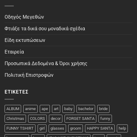
Οδηγός Μεγεθών
Φτιάξε τα δικά σου μοναδικά σχέδια
Είδη εκτυπώσεων
Εταιρεία
Προσωπικά Δεδομένα & Όροι χρήσης
Πολιτική Επιστροφών
ΕΤΙΚΈΤΕΣ
ALBUM
anime
ape
art
baby
bachelor
bride
Christmas
COLORS
decor
FORGET SANTA
funny
FUNNY TSHIRT
girl
glasses
groom
HAPPY SANTA
help