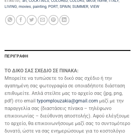
Ετικέτες:
art
,
COCKTAILS
,
COLORED
,
COLORS
,
decor
,
home
,
ITALY
,
LIVING
,
movies
,
painting
,
PORT
,
SPAIN
,
SUMMER
,
VIEW
ΠΕΡΙΓΡΑΦΉ
ΤΟ ΔΙΚΟ ΣΑΣ ΣΧΕΔΙΟ ΣΕ ΠΙΝΑΚΑ:
Μπορείτε να τυπώσετε το δικό σας σχέδιο ή την
αγαπημένη σας φωτογραφία σε οποιαδήποτε διάσταση
επιθυμείτε. Απλά στείλτε μας το αρχείο σας (jpg, png,
pdf) στο email
typomplouzakia@gmail.com
μαζί με την
παραγγελία σας (διαστάσεις πίνακα – τηλέφωνο
επικοινωνίας – διεύθυνση αποστολής). Αφού ελέγξουμε
το αρχείο, θα επικοινωνήσουμε μαζί σας το συντομότερο
δυνατό, ώστε να σας ενημερώσουμε για το κοστολόγιο