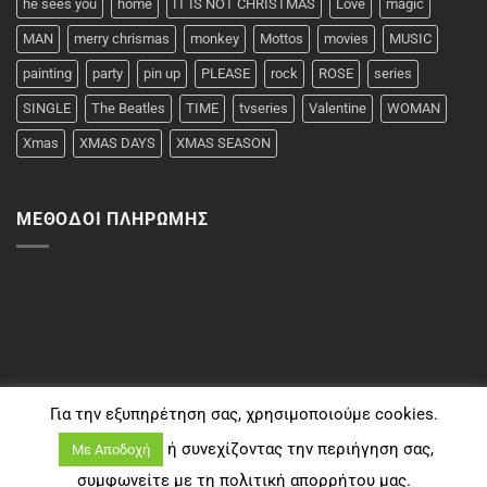
he sees you
home
IT IS NOT CHRISTMAS
Love
magic
MAN
merry chrismas
monkey
Mottos
movies
MUSIC
painting
party
pin up
PLEASE
rock
ROSE
series
SINGLE
The Beatles
TIME
tvseries
Valentine
WOMAN
Xmas
XMAS DAYS
XMAS SEASON
ΜΈΘΟΔΟΙ ΠΛΗΡΩΜΉΣ
Για την εξυπηρέτηση σας, χρησιμοποιούμε cookies.
ή συνεχίζοντας την περιήγηση σας,
Με Αποδοχή
συμφωνείτε με τη πολιτική απορρήτου μας.