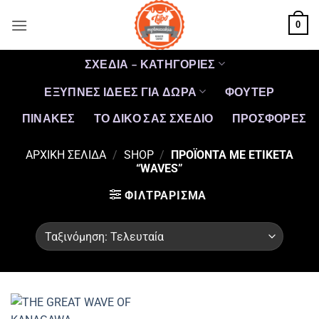
Μετάβαση
0
στο
περιεχόμενο
ΣΧΕΔΙΑ – ΚΑΤΗΓΟΡΙΕΣ
ΕΞΥΠΝΕΣ ΙΔΕΕΣ ΓΙΑ ΔΩΡΑ
ΦΟΥΤΕΡ
ΠΙΝΑΚΕΣ
ΤΟ ΔΙΚΟ ΣΑΣ ΣΧΕΔΙΟ
ΠΡΟΣΦΟΡΈΣ
ΑΡΧΙΚΉ ΣΕΛΊΔΑ
/
SHOP
/
ΠΡΟΪΌΝΤΑ ΜΕ ΕΤΙΚΈΤΑ
“WAVES”
ΦΙΛΤΡΆΡΙΣΜΑ