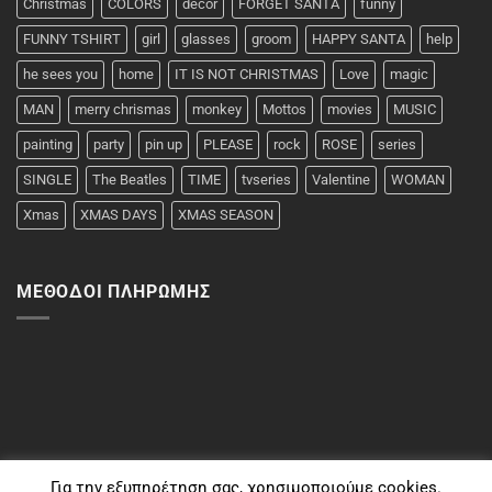
Christmas
COLORS
decor
FORGET SANTA
funny
FUNNY TSHIRT
girl
glasses
groom
HAPPY SANTA
help
he sees you
home
IT IS NOT CHRISTMAS
Love
magic
MAN
merry chrismas
monkey
Mottos
movies
MUSIC
painting
party
pin up
PLEASE
rock
ROSE
series
SINGLE
The Beatles
TIME
tvseries
Valentine
WOMAN
Xmas
XMAS DAYS
XMAS SEASON
ΜΈΘΟΔΟΙ ΠΛΗΡΩΜΉΣ
Για την εξυπηρέτηση σας, χρησιμοποιούμε cookies.