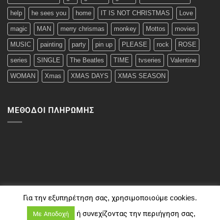
help
he sees you
home
IT IS NOT CHRISTMAS
Love
magic
MAN
merry chrismas
monkey
Mottos
movies
MUSIC
painting
party
pin up
PLEASE
rock
ROSE
series
SINGLE
The Beatles
TIME
tvseries
Valentine
WOMAN
Xmas
XMAS DAYS
XMAS SEASON
ΜΈΘΟΔΟΙ ΠΛΗΡΩΜΉΣ
Για την εξυπηρέτηση σας, χρησιμοποιούμε cookies.
ή συνεχίζοντας την περιήγηση σας,
Με Αποδοχή