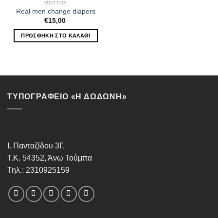
MOTTOS
Real men change diapers
€
15,00
ΠΡΟΣΘΉΚΗ ΣΤΟ ΚΑΛΆΘΙ
ΤΥΠΟΓΡΑΦΕΙΟ «Η ΔΩΔΩΝΗ»
Ι. Πανταζίδου 3Γ,
Τ.Κ. 54352, Άνω Τούμπα
Τηλ.: 2310925159