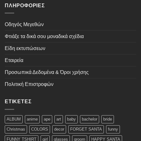
ΠΛΗΡΟΦΟΡΊΕΣ
Οδηγός Μεγεθών
Φτιάξε τα δικά σου μοναδικά σχέδια
Είδη εκτυπώσεων
Εταιρεία
Προσωπικά Δεδομένα & Όροι χρήσης
Πολιτική Επιστροφών
ΕΤΙΚΈΤΕΣ
ALBUM
anime
ape
art
baby
bachelor
bride
Christmas
COLORS
decor
FORGET SANTA
funny
FUNNY TSHIRT
girl
glasses
groom
HAPPY SANTA