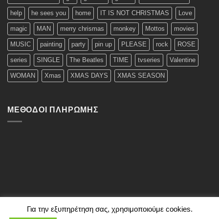
help
he sees you
home
IT IS NOT CHRISTMAS
Love
magic
MAN
merry chrismas
monkey
Mottos
movies
MUSIC
painting
party
pin up
PLEASE
rock
ROSE
series
SINGLE
The Beatles
TIME
tvseries
Valentine
WOMAN
Xmas
XMAS DAYS
XMAS SEASON
ΜΈΘΟΔΟΙ ΠΛΗΡΩΜΉΣ
Για την εξυπηρέτηση σας, χρησιμοποιούμε cookies.