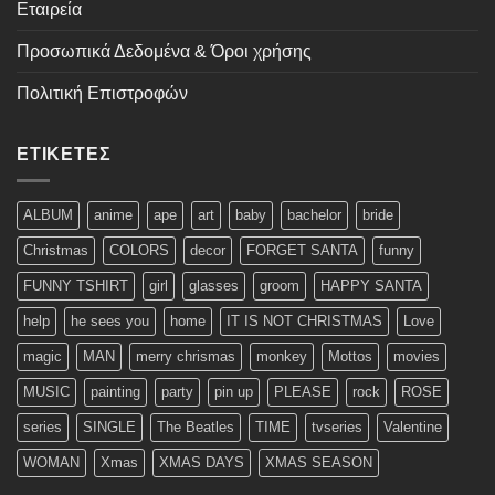
Εταιρεία
Προσωπικά Δεδομένα & Όροι χρήσης
Πολιτική Επιστροφών
ΕΤΙΚΈΤΕΣ
ALBUM
anime
ape
art
baby
bachelor
bride
Christmas
COLORS
decor
FORGET SANTA
funny
FUNNY TSHIRT
girl
glasses
groom
HAPPY SANTA
help
he sees you
home
IT IS NOT CHRISTMAS
Love
magic
MAN
merry chrismas
monkey
Mottos
movies
MUSIC
painting
party
pin up
PLEASE
rock
ROSE
series
SINGLE
The Beatles
TIME
tvseries
Valentine
WOMAN
Xmas
XMAS DAYS
XMAS SEASON