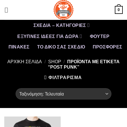
Μετάβαση
0
στο
περιεχόμενο
ΣΧΕΔΙΑ – ΚΑΤΗΓΟΡΙΕΣ
ΕΞΥΠΝΕΣ ΙΔΕΕΣ ΓΙΑ ΔΩΡΑ
ΦΟΥΤΕΡ
ΠΙΝΑΚΕΣ
ΤΟ ΔΙΚΟ ΣΑΣ ΣΧΕΔΙΟ
ΠΡΟΣΦΟΡΈΣ
ΑΡΧΙΚΉ ΣΕΛΊΔΑ
/
SHOP
/
ΠΡΟΪΌΝΤΑ ΜΕ ΕΤΙΚΈΤΑ
“POST PUNK”
ΦΙΛΤΡΆΡΙΣΜΑ