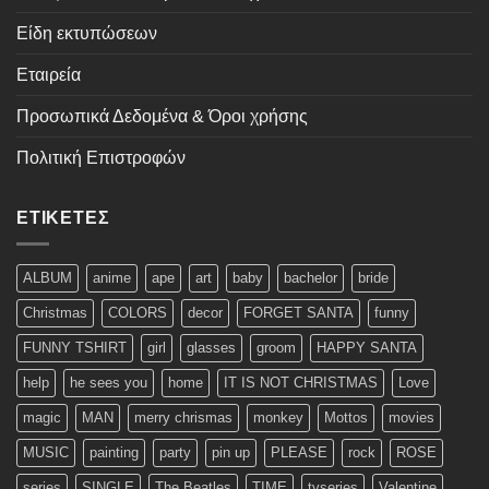
Είδη εκτυπώσεων
Εταιρεία
Προσωπικά Δεδομένα & Όροι χρήσης
Πολιτική Επιστροφών
ΕΤΙΚΈΤΕΣ
ALBUM
anime
ape
art
baby
bachelor
bride
Christmas
COLORS
decor
FORGET SANTA
funny
FUNNY TSHIRT
girl
glasses
groom
HAPPY SANTA
help
he sees you
home
IT IS NOT CHRISTMAS
Love
magic
MAN
merry chrismas
monkey
Mottos
movies
MUSIC
painting
party
pin up
PLEASE
rock
ROSE
series
SINGLE
The Beatles
TIME
tvseries
Valentine