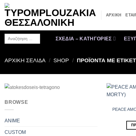
Μετάβαση
στο
ΑΡΧΙΚΗ
ΕΤΑΙ
περιεχόμενο
Αναζήτηση
ΣΧΕΔΙΑ – ΚΑΤΗΓΟΡΙΕΣ
ΕΞΥΠ
…
ΑΡΧΙΚΉ ΣΕΛΊΔΑ
/
SHOP
/
ΠΡΟΪΌΝΤΑ ΜΕ ΕΤΙΚΈ
BROWSE
PEACE AMO
ANIME
ΠΡ
CUSTOM