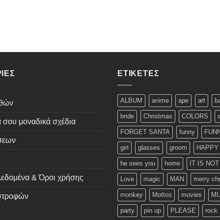
ΊΕΣ
ΕΤΙΚΈΤΕΣ
ALBUM
anime
ape
art
b
εθών
bride
Christmas
COLORS
ά σου μοναδικά σχέδια
FORGET SANTA
funny
FUNN
σεων
girl
glasses
groom
HAPPY
he sees you
home
IT IS NO
εδομένα & Όροι χρήσης
Love
magic
MAN
merry ch
monkey
Mottos
movies
MU
ιστροφών
party
pin up
PLEASE
rock