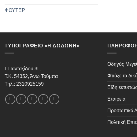
ΦΟΥΤΕΡ
ΤΥΠΟΓΡΑΦΕΙΟ «Η ΔΩΔΩΝΗ»
ΠΛΗΡΟΦΟΡ
Οδηγός Μεγ
Ι. Πανταζίδου 3Γ,
Φτιάξε τα δικ
Τ.Κ. 54352, Άνω Τούμπα
Τηλ.: 2310925159
Είδη εκτυπώ
Εταιρεία
Προσωπικά Δ
Πολιτική Επ