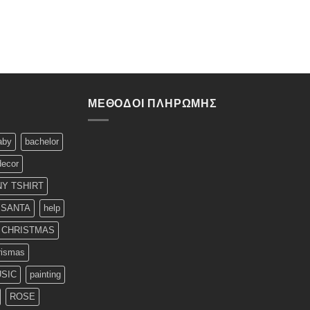
ΜΈΘΟΔΟΙ ΠΛΗΡΩΜΉΣ
aby
bachelor
decor
Y TSHIRT
 SANTA
help
T CHRISTMAS
rismas
SIC
painting
ROSE