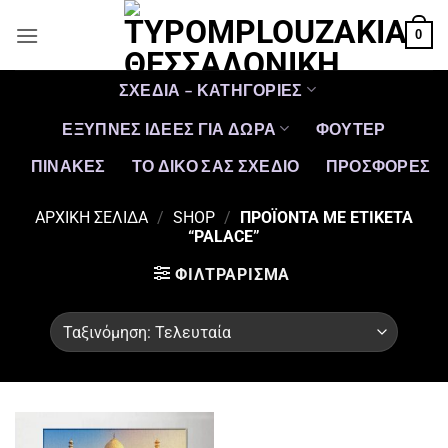
Μετάβαση
0
στο
περιεχόμενο
ΣΧΕΔΙΑ – ΚΑΤΗΓΟΡΙΕΣ
ΕΞΥΠΝΕΣ ΙΔΕΕΣ ΓΙΑ ΔΩΡΑ
ΦΟΥΤΕΡ
ΠΙΝΑΚΕΣ
ΤΟ ΔΙΚΟ ΣΑΣ ΣΧΕΔΙΟ
ΠΡΟΣΦΟΡΈΣ
ΑΡΧΙΚΉ ΣΕΛΊΔΑ
/
SHOP
/
ΠΡΟΪΌΝΤΑ ΜΕ ΕΤΙΚΈΤΑ
“PALACE”
ΦΙΛΤΡΆΡΙΣΜΑ