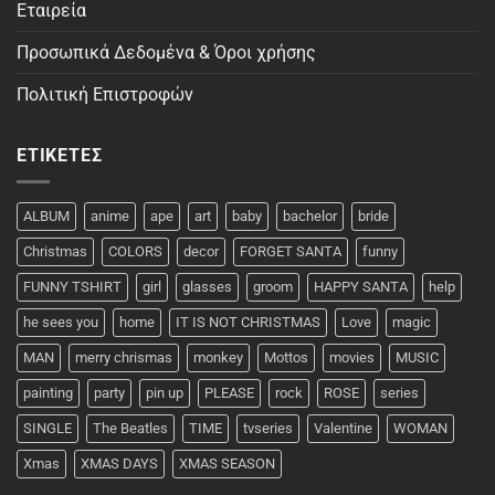
Εταιρεία
Προσωπικά Δεδομένα & Όροι χρήσης
Πολιτική Επιστροφών
ΕΤΙΚΈΤΕΣ
ALBUM
anime
ape
art
baby
bachelor
bride
Christmas
COLORS
decor
FORGET SANTA
funny
FUNNY TSHIRT
girl
glasses
groom
HAPPY SANTA
help
he sees you
home
IT IS NOT CHRISTMAS
Love
magic
MAN
merry chrismas
monkey
Mottos
movies
MUSIC
painting
party
pin up
PLEASE
rock
ROSE
series
SINGLE
The Beatles
TIME
tvseries
Valentine
WOMAN
Xmas
XMAS DAYS
XMAS SEASON