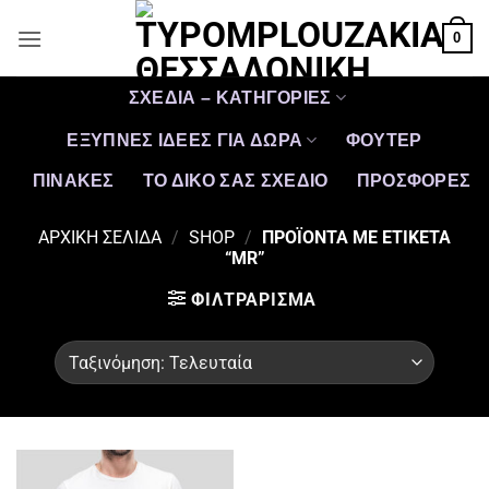
Μετάβαση
0
στο
περιεχόμενο
ΣΧΕΔΙΑ – ΚΑΤΗΓΟΡΙΕΣ
ΕΞΥΠΝΕΣ ΙΔΕΕΣ ΓΙΑ ΔΩΡΑ
ΦΟΥΤΕΡ
ΠΙΝΑΚΕΣ
ΤΟ ΔΙΚΟ ΣΑΣ ΣΧΕΔΙΟ
ΠΡΟΣΦΟΡΈΣ
ΑΡΧΙΚΉ ΣΕΛΊΔΑ
/
SHOP
/
ΠΡΟΪΌΝΤΑ ΜΕ ΕΤΙΚΈΤΑ
“MR”
ΦΙΛΤΡΆΡΙΣΜΑ