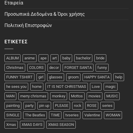
Εταιρεία
Προσωπικά Δεδομένα & Όροι χρήσης
Πολιτική Επιστροφών
ΕΤΙΚΈΤΕΣ
ALBUM
anime
ape
art
baby
bachelor
bride
Christmas
COLORS
decor
FORGET SANTA
funny
FUNNY TSHIRT
girl
glasses
groom
HAPPY SANTA
help
he sees you
home
IT IS NOT CHRISTMAS
Love
magic
MAN
merry chrismas
monkey
Mottos
movies
MUSIC
painting
party
pin up
PLEASE
rock
ROSE
series
SINGLE
The Beatles
TIME
tvseries
Valentine
WOMAN
Xmas
XMAS DAYS
XMAS SEASON