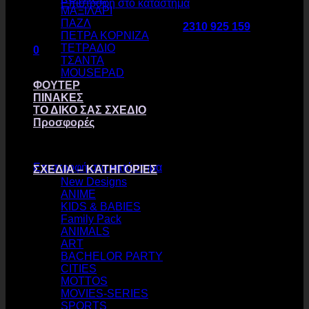
Επιστροφή στο κατάστημα
ΜΑΞΙΛΑΡΙ
ΠΑΖΛ
τηλεφωνικεσ παραγγελιεσ :
2310 925 159
ΠΕΤΡΑ ΚΟΡΝΙΖΑ
ΤΕΤΡΑΔΙΟ
0
ΤΣΑΝΤΑ
Καλάθι
MOUSEPAD
ΦΟΥΤΕΡ
ΠΙΝΑΚΕΣ
ΤΟ ΔΙΚΟ ΣΑΣ ΣΧΕΔΙΟ
Προσφορές
Κανένα προϊόν στο καλάθι σας.
Επιστροφή στο κατάστημα
ΣΧΕΔΙΑ – ΚΑΤΗΓΟΡΙΕΣ
New Designs
ANIME
KIDS & BABIES
Family Pack
ANIMALS
ART
BACHELOR PARTY
CITIES
MOTTOS
MOVIES-SERIES
SPORTS