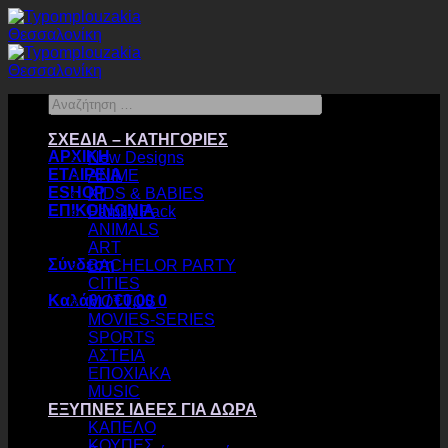
Μετάβαση
στο
περιεχόμενο
Αναζήτηση
…
ΣΧΕΔΙΑ – ΚΑΤΗΓΟΡΙΕΣ
ΑΡΧΙΚΗ
New Designs
ΕΤΑΙΡΕΙΑ
ANIME
ESHOP
KIDS & BABIES
ΕΠΙΚΟΙΝΩΝΙΑ
Family Pack
ANIMALS
ART
Σύνδεση
BACHELOR PARTY
CITIES
Καλάθι /
€
0,00
0
MOTTOS
MOVIES-SERIES
SPORTS
ΑΣΤΕΙΑ
ΕΠΟΧΙΑΚΑ
MUSIC
ΕΞΥΠΝΕΣ ΙΔΕΕΣ ΓΙΑ ΔΩΡΑ
Κανένα προϊόν στο καλάθι σας.
ΚΑΠΕΛΟ
ΚΟΥΠΕΣ