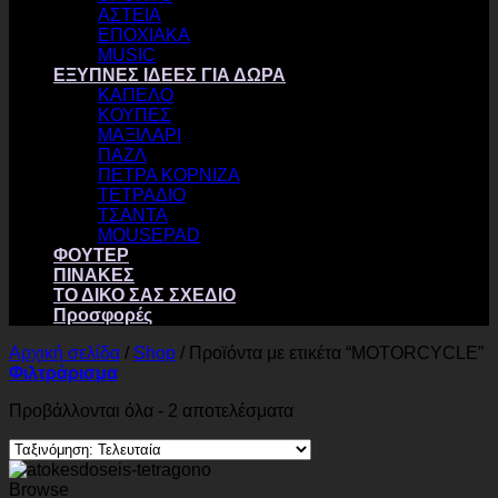
ΑΣΤΕΙΑ
ΕΠΟΧΙΑΚΑ
MUSIC
ΕΞΥΠΝΕΣ ΙΔΕΕΣ ΓΙΑ ΔΩΡΑ
ΚΑΠΕΛΟ
ΚΟΥΠΕΣ
ΜΑΞΙΛΑΡΙ
ΠΑΖΛ
ΠΕΤΡΑ ΚΟΡΝΙΖΑ
ΤΕΤΡΑΔΙΟ
ΤΣΑΝΤΑ
MOUSEPAD
ΦΟΥΤΕΡ
ΠΙΝΑΚΕΣ
ΤΟ ΔΙΚΟ ΣΑΣ ΣΧΕΔΙΟ
Προσφορές
Αρχική σελίδα
/
Shop
/
Προϊόντα με ετικέτα “MOTORCYCLE”
Φιλτράρισμα
Sorted
Προβάλλονται όλα - 2 αποτελέσματα
by
latest
Browse