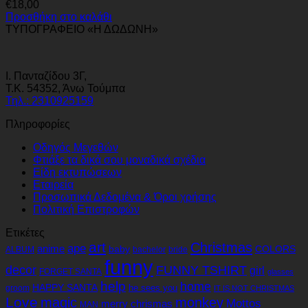
€
18,00
Προσθήκη στο καλάθι
ΤΥΠΟΓΡΑΦΕΙΟ «Η ΔΩΔΩΝΗ»
Ι. Πανταζίδου 3Γ,
Τ.Κ. 54352, Άνω Τούμπα
Τηλ.: 2310925159
Πληροφορίες
Οδηγός Μεγεθών
Φτιάξε τα δικά σου μοναδικά σχέδια
Είδη εκτυπώσεων
Εταιρεία
Προσωπικά Δεδομένα & Όροι χρήσης
Πολιτική Επιστροφών
Ετικέτες
art
Christmas
ape
anime
baby
COLORS
ALBUM
bachelor
bride
funny
decor
FUNNY TSHIRT
girl
FORGET SANTA
glasses
help
home
HAPPY SANTA
he sees you
groom
IT IS NOT CHRISTMAS
Love
magic
monkey
Mottos
merry chrismas
MAN