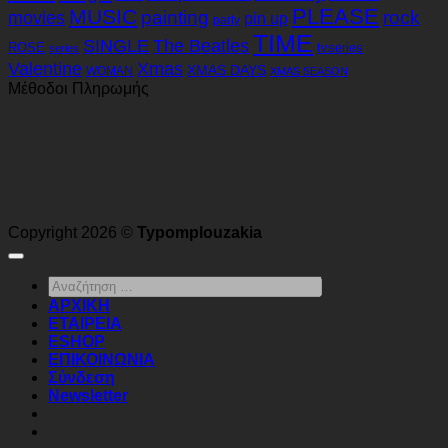
PLEASE
MUSIC
painting
rock
movies
pin up
party
TIME
SINGLE
The Beatles
tvseries
ROSE
series
Xmas
Valentine
XMAS DAYS
WOMAN
XMAS SEASON
Μέθοδοι Πληρωμής
Copyright 2026 ©
Typomplouzakia
Αναζήτηση
…
ΑΡΧΙΚΗ
ΕΤΑΙΡΕΙΑ
ESHOP
ΕΠΙΚΟΙΝΩΝΙΑ
Σύνδεση
Newsletter