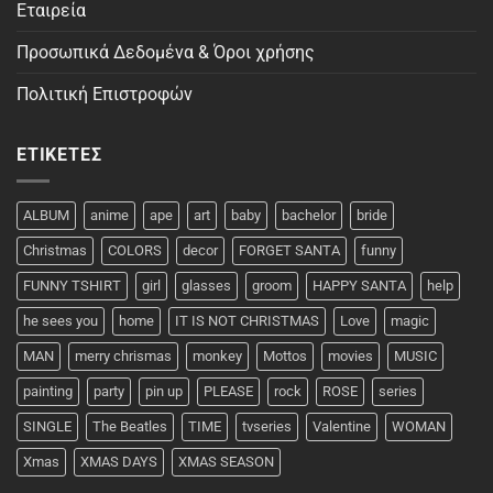
Εταιρεία
Προσωπικά Δεδομένα & Όροι χρήσης
Πολιτική Επιστροφών
ΕΤΙΚΈΤΕΣ
ALBUM
anime
ape
art
baby
bachelor
bride
Christmas
COLORS
decor
FORGET SANTA
funny
FUNNY TSHIRT
girl
glasses
groom
HAPPY SANTA
help
he sees you
home
IT IS NOT CHRISTMAS
Love
magic
MAN
merry chrismas
monkey
Mottos
movies
MUSIC
painting
party
pin up
PLEASE
rock
ROSE
series
SINGLE
The Beatles
TIME
tvseries
Valentine
WOMAN
Xmas
XMAS DAYS
XMAS SEASON