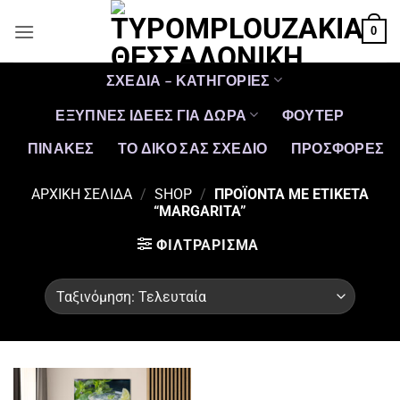
Μετάβαση
0
στο
περιεχόμενο
ΣΧΕΔΙΑ – ΚΑΤΗΓΟΡΙΕΣ
ΕΞΥΠΝΕΣ ΙΔΕΕΣ ΓΙΑ ΔΩΡΑ
ΦΟΥΤΕΡ
ΠΙΝΑΚΕΣ
ΤΟ ΔΙΚΟ ΣΑΣ ΣΧΕΔΙΟ
ΠΡΟΣΦΟΡΈΣ
ΑΡΧΙΚΉ ΣΕΛΊΔΑ
/
SHOP
/
ΠΡΟΪΌΝΤΑ ΜΕ ΕΤΙΚΈΤΑ
“MARGARITA”
ΦΙΛΤΡΆΡΙΣΜΑ