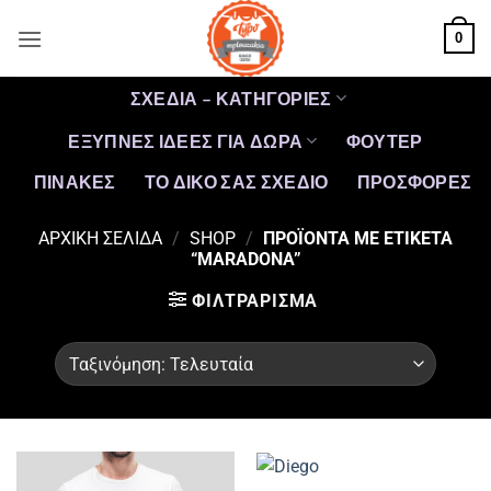
Μετάβαση
0
στο
περιεχόμενο
ΣΧΕΔΙΑ – ΚΑΤΗΓΟΡΙΕΣ
ΕΞΥΠΝΕΣ ΙΔΕΕΣ ΓΙΑ ΔΩΡΑ
ΦΟΥΤΕΡ
ΠΙΝΑΚΕΣ
ΤΟ ΔΙΚΟ ΣΑΣ ΣΧΕΔΙΟ
ΠΡΟΣΦΟΡΈΣ
ΑΡΧΙΚΉ ΣΕΛΊΔΑ
/
SHOP
/
ΠΡΟΪΌΝΤΑ ΜΕ ΕΤΙΚΈΤΑ
“MARADONA”
ΦΙΛΤΡΆΡΙΣΜΑ