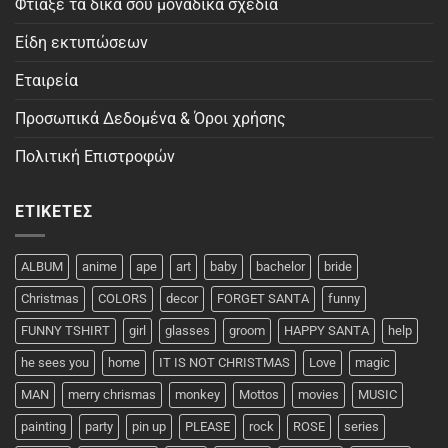
Φτιάξε τα δικά σου μοναδικά σχέδια
Είδη εκτυπώσεων
Εταιρεία
Προσωπικά Δεδομένα & Όροι χρήσης
Πολιτική Επιστροφών
ΕΤΙΚΈΤΕΣ
ALBUM
anime
ape
art
baby
bachelor
bride
Christmas
COLORS
decor
FORGET SANTA
funny
FUNNY TSHIRT
girl
glasses
groom
HAPPY SANTA
help
he sees you
home
IT IS NOT CHRISTMAS
Love
magic
MAN
merry chrismas
monkey
Mottos
movies
MUSIC
painting
party
pin up
PLEASE
rock
ROSE
series