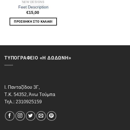
NEW DESIGNS
Feet Description
€
15,00
ΠΡΟΣΘΉΚΗ ΣΤΟ ΚΑΛΆΘΙ
ΤΥΠΟΓΡΑΦΕΙΟ «Η ΔΩΔΩΝΗ»
Ι. Πανταζίδου 3Γ,
Τ.Κ. 54352, Άνω Τούμπα
Τηλ.: 2310925159