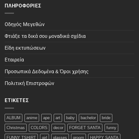
ΠΛΗΡΟΦΟΡΊΕΣ
Οδηγός Μεγεθών
Φτιάξε τα δικά σου μοναδικά σχέδια
Είδη εκτυπώσεων
Εταιρεία
Προσωπικά Δεδομένα & Όροι χρήσης
Πολιτική Επιστροφών
ΕΤΙΚΈΤΕΣ
ALBUM
anime
ape
art
baby
bachelor
bride
Christmas
COLORS
decor
FORGET SANTA
funny
FUNNY TSHIRT
girl
glasses
groom
HAPPY SANTA