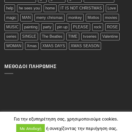
help
he sees you
home
IT IS NOT CHRISTMAS
Love
magic
MAN
merry chrismas
monkey
Mottos
movies
MUSIC
painting
party
pin up
PLEASE
rock
ROSE
series
SINGLE
The Beatles
TIME
tvseries
Valentine
WOMAN
Xmas
XMAS DAYS
XMAS SEASON
ΜΈΘΟΔΟΙ ΠΛΗΡΩΜΉΣ
Για την εξυπηρέτηση σας, χρησιμοποιούμε cookies.
ή συνεχίζοντας την περιήγηση σας,
Με Αποδοχή