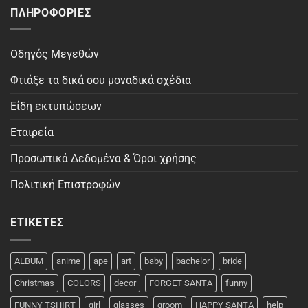
ΠΛΗΡΟΦΟΡΊΕΣ
Οδηγός Μεγεθών
Φτιάξε τα δικά σου μοναδικά σχέδια
Είδη εκτυπώσεων
Εταιρεία
Προσωπικά Δεδομένα & Όροι χρήσης
Πολιτική Επιστροφών
ΕΤΙΚΈΤΕΣ
ALBUM
anime
ape
art
baby
bachelor
bride
Christmas
COLORS
decor
FORGET SANTA
funny
FUNNY TSHIRT
girl
glasses
groom
HAPPY SANTA
help