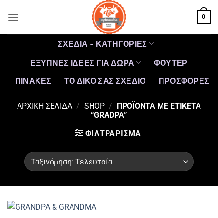
Μετάβαση
0
στο
περιεχόμενο
ΣΧΕΔΙΑ – ΚΑΤΗΓΟΡΙΕΣ
ΕΞΥΠΝΕΣ ΙΔΕΕΣ ΓΙΑ ΔΩΡΑ
ΦΟΥΤΕΡ
ΠΙΝΑΚΕΣ
ΤΟ ΔΙΚΟ ΣΑΣ ΣΧΕΔΙΟ
ΠΡΟΣΦΟΡΈΣ
ΑΡΧΙΚΉ ΣΕΛΊΔΑ
/
SHOP
/
ΠΡΟΪΌΝΤΑ ΜΕ ΕΤΙΚΈΤΑ
“GRADPA”
ΦΙΛΤΡΆΡΙΣΜΑ