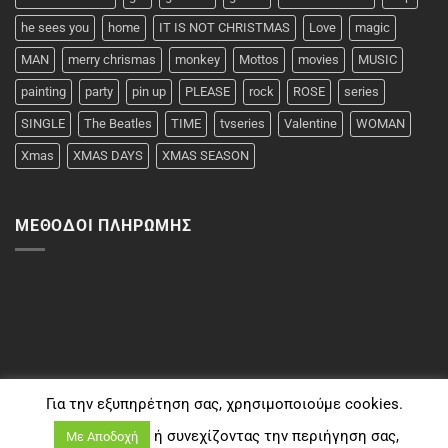
he sees you
home
IT IS NOT CHRISTMAS
Love
magic
MAN
merry chrismas
monkey
Mottos
movies
MUSIC
painting
party
pin up
PLEASE
rock
ROSE
series
SINGLE
The Beatles
TIME
tvseries
Valentine
WOMAN
Xmas
XMAS DAYS
XMAS SEASON
ΜΈΘΟΔΟΙ ΠΛΗΡΩΜΉΣ
Για την εξυπηρέτηση σας, χρησιμοποιούμε cookies.
ή συνεχίζοντας την περιήγηση σας,
Με Αποδοχή