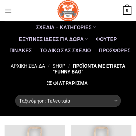
Μετάβαση
0
στο
περιεχόμενο
ΣΧΕΔΙΑ – ΚΑΤΗΓΟΡΙΕΣ
ΕΞΥΠΝΕΣ ΙΔΕΕΣ ΓΙΑ ΔΩΡΑ
ΦΟΥΤΕΡ
ΠΙΝΑΚΕΣ
ΤΟ ΔΙΚΟ ΣΑΣ ΣΧΕΔΙΟ
ΠΡΟΣΦΟΡΈΣ
ΑΡΧΙΚΉ ΣΕΛΊΔΑ
/
SHOP
/
ΠΡΟΪΌΝΤΑ ΜΕ ΕΤΙΚΈΤΑ
“FUNNY BAG”
ΦΙΛΤΡΆΡΙΣΜΑ