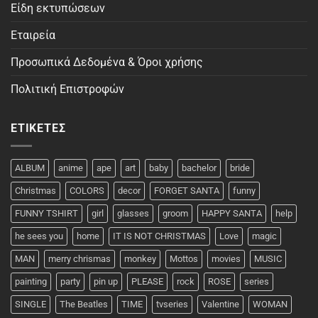
Είδη εκτυπώσεων
Εταιρεία
Προσωπικά Δεδομένα & Όροι χρήσης
Πολιτική Επιστροφών
ΕΤΙΚΈΤΕΣ
ALBUM
anime
ape
art
baby
bachelor
bride
Christmas
COLORS
decor
FORGET SANTA
funny
FUNNY TSHIRT
girl
glasses
groom
HAPPY SANTA
help
he sees you
home
IT IS NOT CHRISTMAS
Love
magic
MAN
merry chrismas
monkey
Mottos
movies
MUSIC
painting
party
pin up
PLEASE
rock
ROSE
series
SINGLE
The Beatles
TIME
tvseries
Valentine
WOMAN