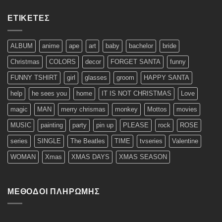
ΕΤΙΚΈΤΕΣ
ALBUM
anime
ape
art
baby
bachelor
bride
Christmas
COLORS
decor
FORGET SANTA
funny
FUNNY TSHIRT
girl
glasses
groom
HAPPY SANTA
help
he sees you
home
IT IS NOT CHRISTMAS
Love
magic
MAN
merry chrismas
monkey
Mottos
movies
MUSIC
painting
party
pin up
PLEASE
rock
ROSE
series
SINGLE
The Beatles
TIME
tvseries
Valentine
WOMAN
Xmas
XMAS DAYS
XMAS SEASON
ΜΈΘΟΔΟΙ ΠΛΗΡΩΜΉΣ