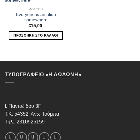
MOTTOS
Everyone is an alien
somewhere
€
15,00
ΠΡΟΣΘΉΚΗ ΣΤΟ ΚΑΛΆΘΙ
ΤΥΠΟΓΡΑΦΕΙΟ «Η ΔΩΔΩΝΗ»
Ι. Πανταζίδου 3Γ,
Τ.Κ. 54352, Άνω Τούμπα
Τηλ.: 2310925159