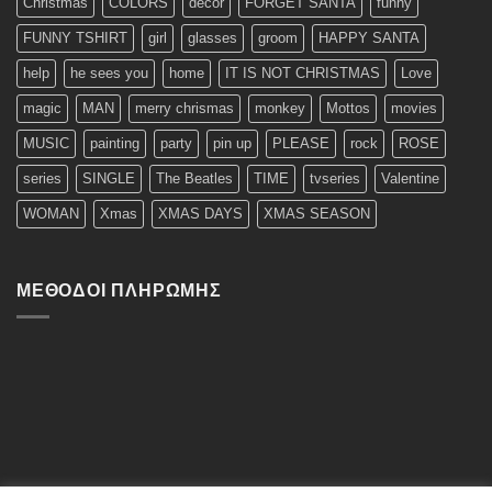
Christmas
COLORS
decor
FORGET SANTA
funny
FUNNY TSHIRT
girl
glasses
groom
HAPPY SANTA
help
he sees you
home
IT IS NOT CHRISTMAS
Love
magic
MAN
merry chrismas
monkey
Mottos
movies
MUSIC
painting
party
pin up
PLEASE
rock
ROSE
series
SINGLE
The Beatles
TIME
tvseries
Valentine
WOMAN
Xmas
XMAS DAYS
XMAS SEASON
ΜΈΘΟΔΟΙ ΠΛΗΡΩΜΉΣ