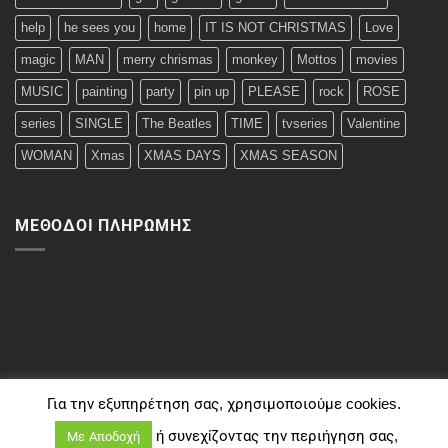
help
he sees you
home
IT IS NOT CHRISTMAS
Love
magic
MAN
merry chrismas
monkey
Mottos
movies
MUSIC
painting
party
pin up
PLEASE
rock
ROSE
series
SINGLE
The Beatles
TIME
tvseries
Valentine
WOMAN
Xmas
XMAS DAYS
XMAS SEASON
ΜΈΘΟΔΟΙ ΠΛΗΡΩΜΉΣ
Για την εξυπηρέτηση σας, χρησιμοποιούμε cookies.
ή συνεχίζοντας την περιήγηση σας,
Με Αποδοχή