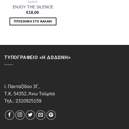
MUSIC
ENJOY THE SILENCE
€
18,00
ΠΡΟΣΘΉΚΗ ΣΤΟ ΚΑΛΆΘΙ
ΤΥΠΟΓΡΑΦΕΙΟ «Η ΔΩΔΩΝΗ»
Ι. Πανταζίδου 3Γ,
Τ.Κ. 54352, Άνω Τούμπα
Τηλ.: 2310925159