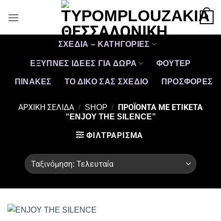
Μετάβαση
0
στο
περιεχόμενο
ΣΧΕΔΙΑ – ΚΑΤΗΓΟΡΙΕΣ
ΕΞΥΠΝΕΣ ΙΔΕΕΣ ΓΙΑ ΔΩΡΑ
ΦΟΥΤΕΡ
ΠΙΝΑΚΕΣ
ΤΟ ΔΙΚΟ ΣΑΣ ΣΧΕΔΙΟ
ΠΡΟΣΦΟΡΈΣ
ΑΡΧΙΚΉ ΣΕΛΊΔΑ
/
SHOP
/
ΠΡΟΪΌΝΤΑ ΜΕ ΕΤΙΚΈΤΑ
“ENJOY THE SILENCE”
ΦΙΛΤΡΆΡΙΣΜΑ