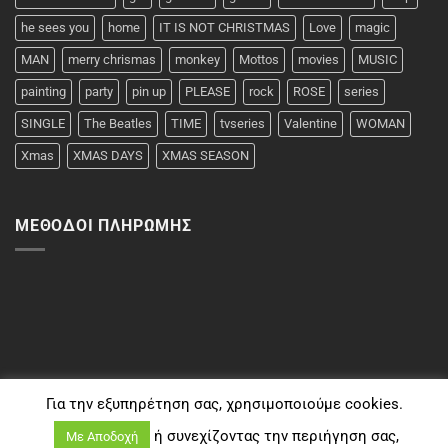
he sees you
home
IT IS NOT CHRISTMAS
Love
magic
MAN
merry chrismas
monkey
Mottos
movies
MUSIC
painting
party
pin up
PLEASE
rock
ROSE
series
SINGLE
The Beatles
TIME
tvseries
Valentine
WOMAN
Xmas
XMAS DAYS
XMAS SEASON
ΜΈΘΟΔΟΙ ΠΛΗΡΩΜΉΣ
Για την εξυπηρέτηση σας, χρησιμοποιούμε cookies.
ή συνεχίζοντας την περιήγηση σας,
Με Αποδοχή