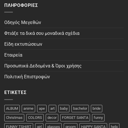
ΠΛΗΡΟΦΟΡΊΕΣ
Οδηγός Μεγεθών
Φτιάξε τα δικά σου μοναδικά σχέδια
Είδη εκτυπώσεων
Εταιρεία
Προσωπικά Δεδομένα & Όροι χρήσης
Πολιτική Επιστροφών
ΕΤΙΚΈΤΕΣ
ALBUM
anime
ape
art
baby
bachelor
bride
Christmas
COLORS
decor
FORGET SANTA
funny
FUNNY TSHIRT
girl
glasses
groom
HAPPY SANTA
help