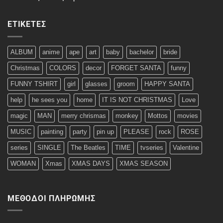
ΕΤΙΚΈΤΕΣ
ALBUM
anime
ape
art
baby
bachelor
bride
Christmas
COLORS
decor
FORGET SANTA
funny
FUNNY TSHIRT
girl
glasses
groom
HAPPY SANTA
help
he sees you
home
IT IS NOT CHRISTMAS
Love
magic
MAN
merry chrismas
monkey
Mottos
movies
MUSIC
painting
party
pin up
PLEASE
rock
ROSE
series
SINGLE
The Beatles
TIME
tvseries
Valentine
WOMAN
Xmas
XMAS DAYS
XMAS SEASON
ΜΈΘΟΔΟΙ ΠΛΗΡΩΜΉΣ