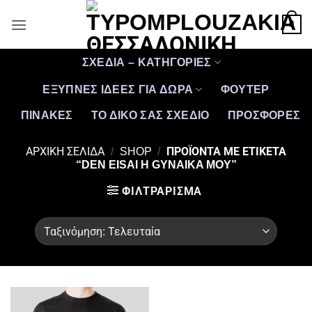
Μετάβαση
0
στο
περιεχόμενο
ΣΧΕΔΙΑ – ΚΑΤΗΓΟΡΙΕΣ
ΕΞΥΠΝΕΣ ΙΔΕΕΣ ΓΙΑ ΔΩΡΑ
ΦΟΥΤΕΡ
ΠΙΝΑΚΕΣ
ΤΟ ΔΙΚΟ ΣΑΣ ΣΧΕΔΙΟ
ΠΡΟΣΦΟΡΈΣ
ΑΡΧΙΚΉ ΣΕΛΊΔΑ
/
SHOP
/
ΠΡΟΪΌΝΤΑ ΜΕ ΕΤΙΚΈΤΑ
“DEN EISAI H GYNAIKA MOY”
ΦΙΛΤΡΆΡΙΣΜΑ