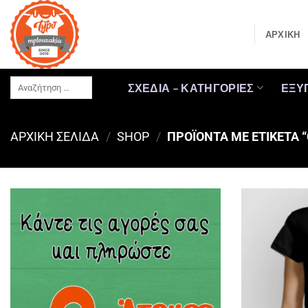
Μετάβαση
στο
ΑΡΧΙΚΗ
περιεχόμενο
Αναζήτηση
ΣΧΕΔΙΑ – ΚΑΤΗΓΟΡΙΕΣ
ΕΞΥ
…
ΑΡΧΙΚΉ ΣΕΛΊΔΑ
/
SHOP
/
ΠΡΟΪΌΝΤΑ ΜΕ ΕΤΙΚΈΤΑ 