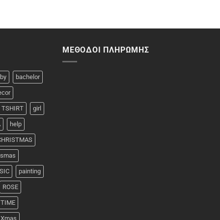
ΜΈΘΟΔΟΙ ΠΛΗΡΩΜΉΣ
by
bachelor
ecor
 TSHIRT
girl
A
help
 CHRISTMAS
rismas
SIC
painting
ROSE
TIME
Xmas