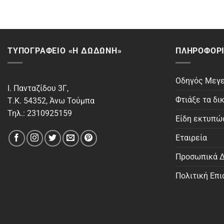
ΤΥΠΟΓΡΑΦΕΙΟ «Η ΔΩΔΩΝΗ»
ΠΛΗΡΟΦΟΡΊ
Οδηγός Μεγ
Ι. Πανταζίδου 3Γ,
Φτιάξε τα δι
Τ.Κ. 54352, Άνω Τούμπα
Τηλ.: 2310925159
Είδη εκτυπ
Εταιρεία
Προσωπικά Δ
Πολιτική Επ