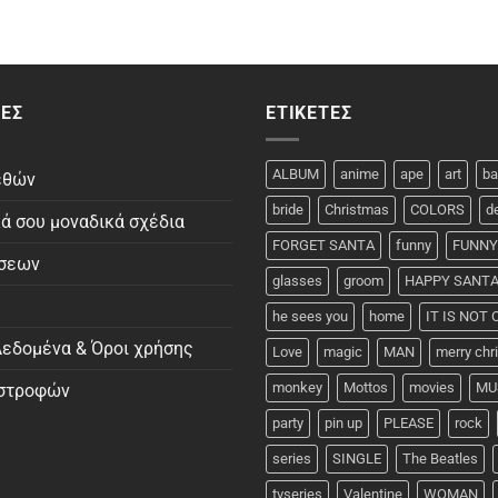
ΕΣ
ΕΤΙΚΈΤΕΣ
ALBUM
anime
ape
art
ba
εθών
bride
Christmas
COLORS
d
κά σου μοναδικά σχέδια
FORGET SANTA
funny
FUNNY
ώσεων
glasses
groom
HAPPY SANT
he sees you
home
IT IS NOT
εδομένα & Όροι χρήσης
Love
magic
MAN
merry ch
monkey
Mottos
movies
MU
ιστροφών
party
pin up
PLEASE
rock
series
SINGLE
The Beatles
tvseries
Valentine
WOMAN