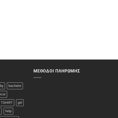
ΜΈΘΟΔΟΙ ΠΛΗΡΩΜΉΣ
by
bachelor
ecor
 TSHIRT
girl
A
help