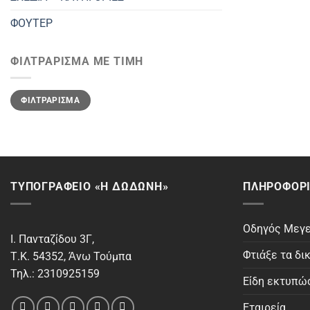
ΦΟΥΤΕΡ
ΦΙΛΤΡΆΡΙΣΜΑ ΜΕ ΤΙΜΉ
Ελάχιστη
Μέγιστη
ΦΙΛΤΡΆΡΙΣΜΑ
τιμή
τιμή
ΤΥΠΟΓΡΑΦΕΙΟ «Η ΔΩΔΩΝΗ»
ΠΛΗΡΟΦΟΡΊ
Οδηγός Μεγ
Ι. Πανταζίδου 3Γ,
Φτιάξε τα δι
Τ.Κ. 54352, Άνω Τούμπα
Τηλ.: 2310925159
Είδη εκτυπώ
Εταιρεία