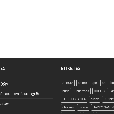
ΕΣ
ΕΤΙΚΈΤΕΣ
ALBUM
anime
ape
art
ba
εθών
bride
Christmas
COLORS
d
κά σου μοναδικά σχέδια
FORGET SANTA
funny
FUNNY
σεων
glasses
groom
HAPPY SANT