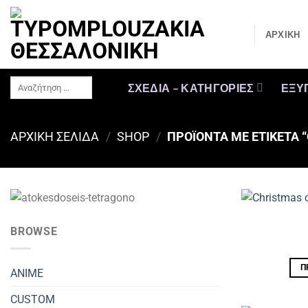
Μετάβαση
στο
ΑΡΧΙΚΗ
περιεχόμενο
Αναζήτηση
ΣΧΕΔΙΑ – ΚΑΤΗΓΟΡΙΕΣ
ΕΞΥ
…
ΑΡΧΙΚΉ ΣΕΛΊΔΑ
/
SHOP
/
ΠΡΟΪΌΝΤΑ ΜΕ ΕΤΙΚΈΤΑ 
BROWSE
Π
ANIME
CUSTOM