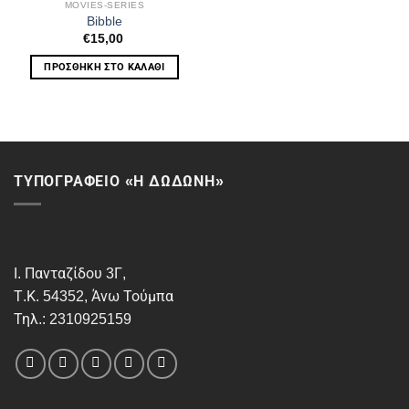
MOVIES-SERIES
Bibble
€
15,00
ΠΡΟΣΘΉΚΗ ΣΤΟ ΚΑΛΆΘΙ
ΤΥΠΟΓΡΑΦΕΙΟ «Η ΔΩΔΩΝΗ»
Ι. Πανταζίδου 3Γ,
Τ.Κ. 54352, Άνω Τούμπα
Τηλ.: 2310925159