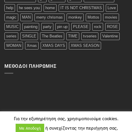
help
he sees you
home
IT IS NOT CHRISTMAS
Love
magic
MAN
merry chrismas
monkey
Mottos
movies
MUSIC
painting
party
pin up
PLEASE
rock
ROSE
series
SINGLE
The Beatles
TIME
tvseries
Valentine
WOMAN
Xmas
XMAS DAYS
XMAS SEASON
ΜΈΘΟΔΟΙ ΠΛΗΡΩΜΉΣ
Για την εξυπηρέτηση σας, χρησιμοποιούμε cookies.
ή συνεχίζοντας την περιήγηση σας,
Με Αποδοχή