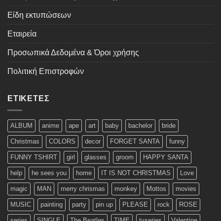
Είδη εκτυπώσεων
Εταιρεία
Προσωπικά Δεδομένα & Όροι χρήσης
Πολιτική Επιστροφών
ΕΤΙΚΈΤΕΣ
ALBUM
anime
ape
art
baby
bachelor
bride
Christmas
COLORS
decor
FORGET SANTA
funny
FUNNY TSHIRT
girl
glasses
groom
HAPPY SANTA
help
he sees you
home
IT IS NOT CHRISTMAS
Love
magic
MAN
merry chrismas
monkey
Mottos
movies
MUSIC
painting
party
pin up
PLEASE
rock
ROSE
series
SINGLE
The Beatles
TIME
tvseries
Valentine