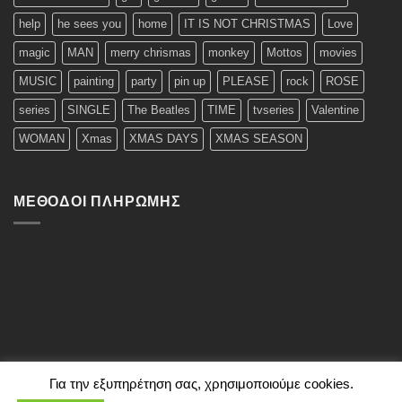
help
he sees you
home
IT IS NOT CHRISTMAS
Love
magic
MAN
merry chrismas
monkey
Mottos
movies
MUSIC
painting
party
pin up
PLEASE
rock
ROSE
series
SINGLE
The Beatles
TIME
tvseries
Valentine
WOMAN
Xmas
XMAS DAYS
XMAS SEASON
ΜΈΘΟΔΟΙ ΠΛΗΡΩΜΉΣ
Για την εξυπηρέτηση σας, χρησιμοποιούμε cookies.