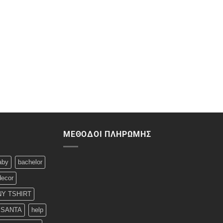
ΜΈΘΟΔΟΙ ΠΛΗΡΩΜΉΣ
aby
bachelor
decor
Y TSHIRT
 SANTA
help