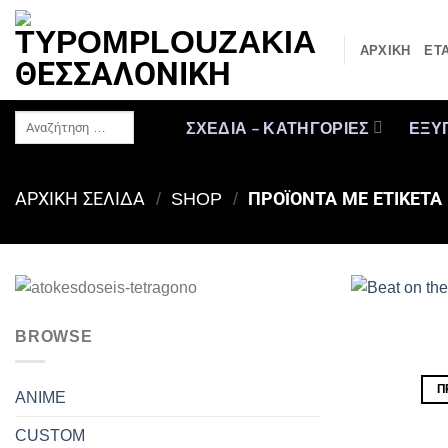
Μετάβαση
στο
ΑΡΧΙΚΗ
ΕΤΑ
περιεχόμενο
Αναζήτηση
ΣΧΕΔΙΑ – ΚΑΤΗΓΟΡΙΕΣ
ΕΞΥ
…
ΑΡΧΙΚΉ ΣΕΛΊΔΑ
/
SHOP
/
ΠΡΟΪΌΝΤΑ ΜΕ ΕΤΙΚΈΤΑ
BROWSE
Π
ANIME
CUSTOM