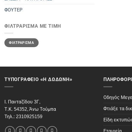
ΦΟΥΤΕΡ
ΦΙΛΤΡΆΡΙΣΜΑ ΜΕ ΤΙΜΉ
Ελάχιστη
Μέγιστη
ΦΙΛΤΡΆΡΙΣΜΑ
τιμή
τιμή
ΤΥΠΟΓΡΑΦΕΙΟ «Η ΔΩΔΩΝΗ»
ΠΛΗΡΟΦΟΡΊ
Οδηγός Μεγ
Ι. Πανταζίδου 3Γ,
Φτιάξε τα δι
Τ.Κ. 54352, Άνω Τούμπα
Τηλ.: 2310925159
Είδη εκτυπώ
Εταιρεία