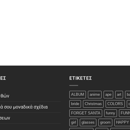
ΕΣ
ΕΤΙΚΈΤΕΣ
ALBUM
anime
ape
art
b
εθών
bride
Christmas
COLORS
κά σου μοναδικά σχέδια
FORGET SANTA
funny
FUNN
σεων
girl
glasses
groom
HAPPY