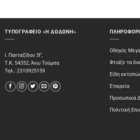
ΤΥΠΟΓΡΑΦΕΙΟ «Η ΔΩΔΩΝΗ»
ΠΛΗΡΟΦΟΡΊ
Οδηγός Μεγ
Ι. Πανταζίδου 3Γ,
Φτιάξε τα δι
Τ.Κ. 54352, Άνω Τούμπα
Τηλ.: 2310925159
Είδη εκτυπ
Εταιρεία
Προσωπικά Δ
Πολιτική Επ