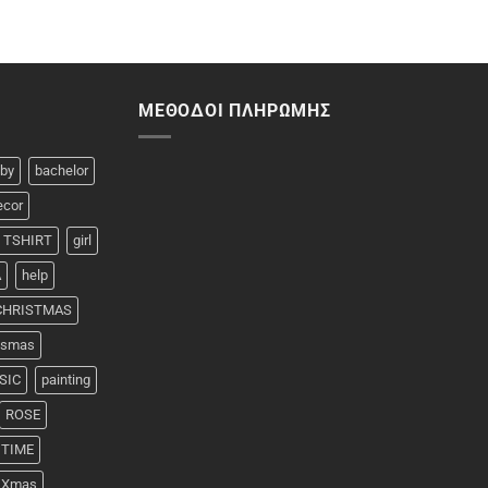
ΜΈΘΟΔΟΙ ΠΛΗΡΩΜΉΣ
by
bachelor
ecor
 TSHIRT
girl
A
help
 CHRISTMAS
rismas
SIC
painting
ROSE
TIME
Xmas