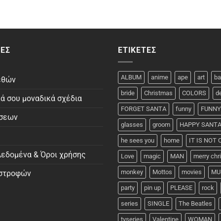
ΕΣ
ΕΤΙΚΈΤΕΣ
ALBUM
anime
ape
art
ba
εθών
bride
Christmas
COLORS
d
κά σου μοναδικά σχέδια
FORGET SANTA
funny
FUNNY
ώσεων
glasses
groom
HAPPY SANT
he sees you
home
IT IS NOT
εδομένα & Όροι χρήσης
Love
magic
MAN
merry ch
monkey
Mottos
movies
MU
ιστροφών
party
pin up
PLEASE
rock
series
SINGLE
The Beatles
tvseries
Valentine
WOMAN