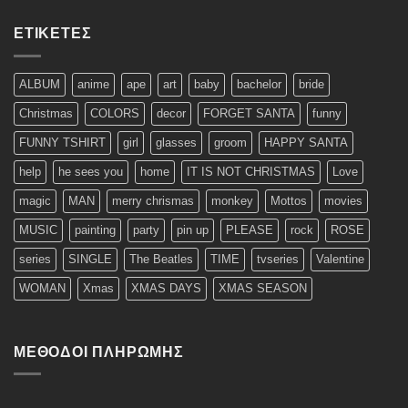
ΕΤΙΚΈΤΕΣ
ALBUM
anime
ape
art
baby
bachelor
bride
Christmas
COLORS
decor
FORGET SANTA
funny
FUNNY TSHIRT
girl
glasses
groom
HAPPY SANTA
help
he sees you
home
IT IS NOT CHRISTMAS
Love
magic
MAN
merry chrismas
monkey
Mottos
movies
MUSIC
painting
party
pin up
PLEASE
rock
ROSE
series
SINGLE
The Beatles
TIME
tvseries
Valentine
WOMAN
Xmas
XMAS DAYS
XMAS SEASON
ΜΈΘΟΔΟΙ ΠΛΗΡΩΜΉΣ