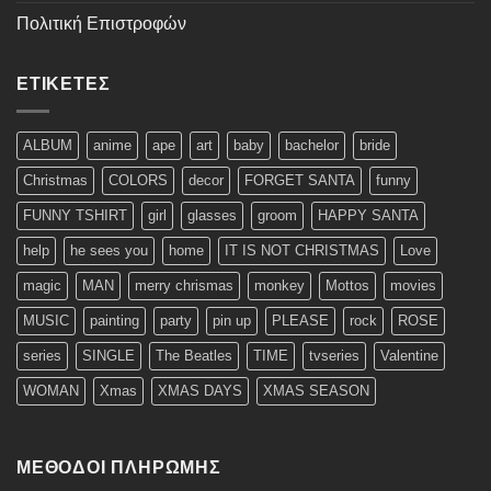
Πολιτική Επιστροφών
ΕΤΙΚΈΤΕΣ
ALBUM
anime
ape
art
baby
bachelor
bride
Christmas
COLORS
decor
FORGET SANTA
funny
FUNNY TSHIRT
girl
glasses
groom
HAPPY SANTA
help
he sees you
home
IT IS NOT CHRISTMAS
Love
magic
MAN
merry chrismas
monkey
Mottos
movies
MUSIC
painting
party
pin up
PLEASE
rock
ROSE
series
SINGLE
The Beatles
TIME
tvseries
Valentine
WOMAN
Xmas
XMAS DAYS
XMAS SEASON
ΜΈΘΟΔΟΙ ΠΛΗΡΩΜΉΣ