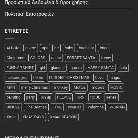
Προσωπικά Δεδομένα & Όροι χρήσης
Πολιτική Επιστροφών
ΕΤΙΚΈΤΕΣ
ALBUM
anime
ape
art
baby
bachelor
bride
Christmas
COLORS
decor
FORGET SANTA
funny
FUNNY TSHIRT
girl
glasses
groom
HAPPY SANTA
help
he sees you
home
IT IS NOT CHRISTMAS
Love
magic
MAN
merry chrismas
monkey
Mottos
movies
MUSIC
painting
party
pin up
PLEASE
rock
ROSE
series
SINGLE
The Beatles
TIME
tvseries
Valentine
WOMAN
Xmas
XMAS DAYS
XMAS SEASON