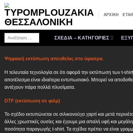
Μετάβαση
στο
ΑΡΧΙΚΗ
ΕΤΑΙ
περιεχόμενο
Αναζήτηση
ΣΧΕΔΙΑ – ΚΑΤΗΓΟΡΙΕΣ
ΕΞΥΠ
…
Ψηφιακή εκτύπωση απευθείας στο ύφασμα.
Η τελευταία τεχνολογία σε ότι αφορά την εκτύπωση των t-shi
αποτέλεσμα είναι ιδιαίτερα εντυπωσιακό. Μπορεί να αποδοθεί
αντέχουν πάρα πολλά πλυσίματα.
DTF (εκτύπωση σε φιλμ)
Το σχέδιο εκτυπώνεται σε σιλικονούχο χαρτί και μετά περνιέ
άλλες χρωστικές ουσίες και έχουμε μια απαλή υφή και μεγάλ
ποσότητα παραγωγής t-shirt. Τα σχέδια πρέπει να είναι γραμμ