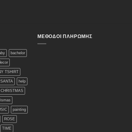
ΜΈΘΟΔΟΙ ΠΛΗΡΩΜΉΣ
aby
bachelor
decor
Y TSHIRT
 SANTA
help
T CHRISTMAS
rismas
SIC
painting
ROSE
TIME