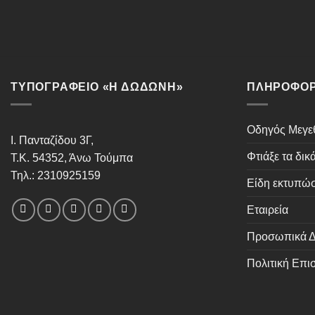
ΤΥΠΟΓΡΑΦΕΙΟ «Η ΔΩΔΩΝΗ»
ΠΛΗΡΟΦΟΡ
Οδηγός Μεγ
Ι. Πανταζίδου 3Γ,
Φτιάξε τα δικ
Τ.Κ. 54352, Άνω Τούμπα
Τηλ.: 2310925159
Είδη εκτυπώ
Εταιρεία
Προσωπικά Δ
Πολιτική Επ