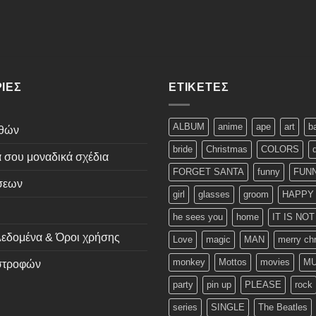
ΊΕΣ
ΕΤΙΚΈΤΕΣ
ALBUM
anime
ape
art
b
εθών
bride
Christmas
COLORS
ά σου μοναδικά σχέδια
FORGET SANTA
funny
FUNN
σεων
girl
glasses
groom
HAPPY
he sees you
home
IT IS NO
εδομένα & Όροι χρήσης
Love
magic
MAN
merry ch
monkey
Mottos
movies
MU
ιστροφών
party
pin up
PLEASE
rock
series
SINGLE
The Beatles